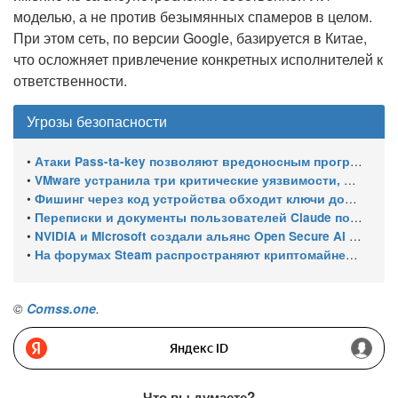
моделью, а не против безымянных спамеров в целом.
При этом сеть, по версии Google, базируется в Китае,
что осложняет привлечение конкретных исполнителей к
ответственности.
Угрозы безопасности
•
Атаки Pass-ta-key позволяют вредоносным программам похищать синхронизированные ключи доступа Google
•
VMware устранила три критические уязвимости, позволяющие обходить аутентификацию и выходить из виртуальной машины
•
Фишинг через код устройства обходит ключи доступа Microsoft
•
Переписки и документы пользователей Claude попали в поиск Google из-за публичных ссылок
•
NVIDIA и Microsoft создали альянс Open Secure AI Alliance для защиты от киберугроз, исходящих от ИИ – без OpenAI, Google и Anthropic
•
На форумах Steam распространяют криптомайнер XMRig под видом исправлений
©
Comss.one
.