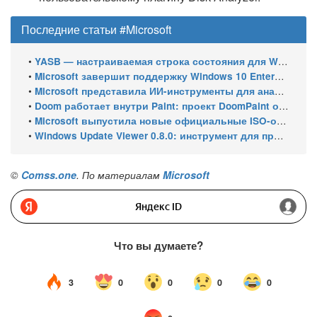
Последние статьи #Microsoft
•
YASB — настраиваемая строка состояния для Windows с виджетами и поддержкой нескольких мониторов
•
Microsoft завершит поддержку Windows 10 Enterprise LTSC 2021 в январе 2027 года. ESU продлят обновления до января 2030 года
•
Microsoft представила ИИ-инструменты для анализа производительности Windows: ETW MCP и WPA MCP
•
Doom работает внутри Paint: проект DoomPaint от технического директора Microsoft Azure
•
Microsoft выпустила новые официальные ISO-образы Windows 11 для инсайдеров
•
Windows Update Viewer 0.8.0: инструмент для просмотра истории обновлений Windows 11 и Windows 10 получил улучшения
©
Comss.one
. По материалам
Microsoft