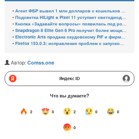
•
Агент ФБР вывел 1 млн долларов с кошельков своего же расследования и спросил ChatGPT, как уехать в ЕС
•
Подсветка HiLight в Pixel 11 уступает светодиодам старых Nexus
•
Кнопка «Задавайте вопросы» появилась под роликами YouTube
•
Snapdragon 8 Elite Gen 6 Pro получит более мощный GPU — это должно оправдать его высокую цену
•
Electronic Arts продана саудовскому PIF и фирме Кушнера за 55 млрд $
•
Firefox 153.0.3: исправление проблем с запуском в Windows, мультимедиа и боковой панелью
Автор:
Comss.one