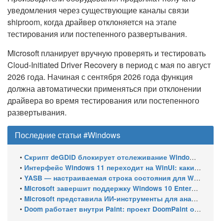
уведомления через существующие каналы связи
shiproom, когда драйвер отклоняется на этапе
тестирования или постепенного развертывания.
Microsoft планирует вручную проверять и тестировать
Cloud-Initiated Driver Recovery в период с мая по август
2026 года. Начиная с сентября 2026 года функция
должна автоматически применяться при отклонении
драйвера во время тестирования или постепенного
развертывания.
Последние статьи #Windows
•
Скрипт deGDID блокирует отслеживание Windows по глобальному идентификатору устройства
•
Интерфейс Windows 11 переходит на WinUI: какие системные элементы обновит Microsoft
•
YASB — настраиваемая строка состояния для Windows с виджетами и поддержкой нескольких мониторов
•
Microsoft завершит поддержку Windows 10 Enterprise LTSC 2021 в январе 2027 года. ESU продлят обновления до января 2030 года
•
Microsoft представила ИИ-инструменты для анализа производительности Windows: ETW MCP и WPA MCP
•
Doom работает внутри Paint: проект DoomPaint от технического директора Microsoft Azure