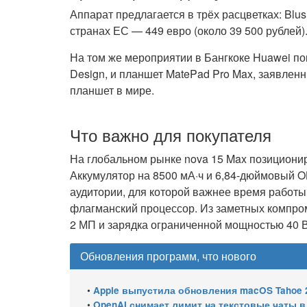
Аппарат предлагается в трёх расцветках: Blus
странах ЕС — 449 евро (около 39 500 рублей)
На том же мероприятии в Бангкоке Huawei пок
Design, и планшет MatePad Pro Max, заявлен
планшет в мире.
Что важно для покупателя
На глобальном рынке nova 15 Max позиционир
Аккумулятор на 8500 мА·ч и 6,84-дюймовый 
аудитории, для которой важнее время работ
флагманский процессор. Из заметных компро
2 МП и зарядка ограниченной мощностью 40 В
Обновления программ, что нового
•
Apple выпустила обновления macOS Tahoe 26.6.1, Sequoia 15.
•
OpenAI снимает лимит на текстовые чаты 