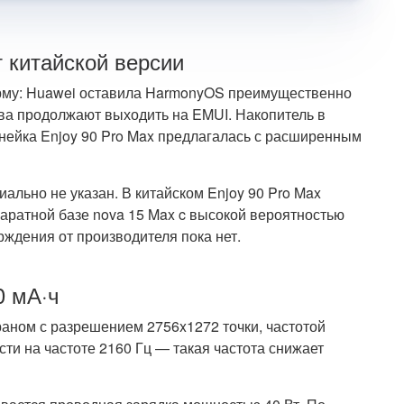
т китайской версии
рму: Huawei оставила HarmonyOS преимущественно
тва продолжают выходить на EMUI. Накопитель в
инейка Enjoy 90 Pro Max предлагалась с расширенным
ально не указан. В китайском Enjoy 90 Pro Max
ппаратной базе nova 15 Max c высокой вероятностью
рждения от производителя пока нет.
0 мА·ч
ном с разрешением 2756x1272 точки, частотой
ти на частоте 2160 Гц — такая частота снижает