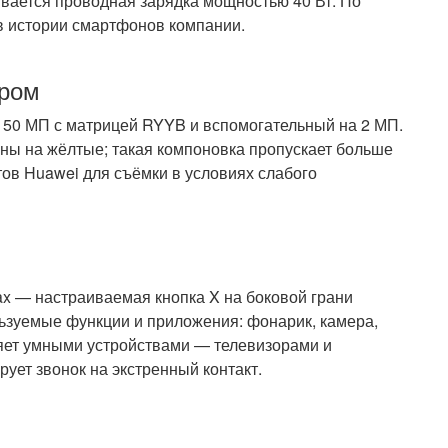
вается проводная зарядка мощностью 40 Вт. По
в истории смартфонов компании.
ором
 50 МП с матрицей RYYB и вспомогательный на 2 МП.
ны на жёлтые; такая компоновка пропускает больше
тов Huawei для съёмки в условиях слабого
x — настраиваемая кнопка X на боковой грани
льзуемые функции и приложения: фонарик, камера,
ляет умными устройствами — телевизорами и
ет звонок на экстренный контакт.