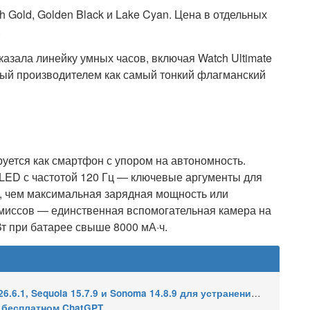
h Gold, Golden Black и Lake Cyan. Цена в отдельных
.
азала линейку умных часов, включая Watch Ultimate
ный производителем как самый тонкий флагманский
уется как смартфон с упором на автономность.
OLED с частотой 120 Гц — ключевые аргументы для
ы, чем максимальная зарядная мощность или
миссов — единственная вспомогательная камера на
т при батарее свыше 8000 мА·ч.
7.9 и Sonoma 14.8.9 для устранения уязвимости общего доступа к экрану
в бесплатном ChatGPT