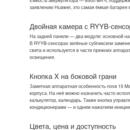
Ёмкость аккумулятора — 8500 мА·ч, поддержи
заявлению Huawei, это самая ёмкая батарея 
Двойная камера с RYYB-сенс
На задней панели — два модуля: основной на
В RYYB-сенсорах зелёные субпиксели замене
света и используется в части прежних аппара
освещения.
Кнопка X на боковой грани
Заметная аппаратная особенность nova 15 Ma
корпуса. На неё можно назначить часто испо
калькулятор, календарь. Также кнопка управ
кондиционерами — и одним нажатием иницииру
Цвета, цена и доступность