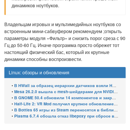
динамиков ноутбуков.
Владельцам игровых и мультимедийных ноутбуков со
встроенным мини-сабвуфером рекомендуем ;открыть
параметры модуля «Фильтр» и снизить порог среза с 90
Гц до 50-60 Гц. Иначе программа просто обрежет тот
настоящий физический бас, который их крупные
динамики способны воспроизвести.
Linux: обзоры и обновления
•
В HWall за образец иерархии датчиков взяли HWiNFO64 из Windows
•
Mesa 26.2.0 вышла с mesh-шейдерами для NVIDIA, OpenCL 3.1 и исправлениями для игр
•
В GNOME 50.4 обновили 14 компонентов и закрыли уязвимости GDM
•
Half-Life 2: VR Mod получил крупное обновление и статус Steam Frame Verified
•
В Bottles 65 игры из Steam переносятся в библиотеку автоматически
•
Plasma 6.7.4 обошла отказ libepoxy при сбросе видеокарты