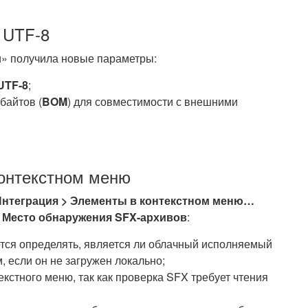
 UTF-8
» получила новые параметры:
UTF-8
;
байтов (
BOM
) для совместимости с внешними
онтекстном меню
Интеграция > Элементы в контекстном меню…
е
Место обнаружения SFX-архивов
:
тся определять, является ли облачный исполняемый
если он не загружен локально;
екстного меню, так как проверка SFX требует чтения