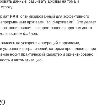
овать данные, разбивать архивы на тома и
строку.
ормат
RAR
, оптимизированный для эффективного
епрерывными архивами (solid-архивами). Это делает
ного копирования, распространения программного
 количеством файлов.
очились на ускорении операций с архивами,
и устранении ограничений, которые проявляются при
ение носит практический характер и ориентировано
ьность и автоматизацию.
20