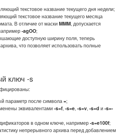
вляющий текстовое название текущего дня недели;
ляющий текстовое название текущего месяца
мата. В отличие от маски
MMM
, допускается
 например
-agOO
;
шающие доступную ширину поля, теперь
 архива, что позволяет использовать полные
й ключ -s
ифицированы:
ый параметр после символа
=
;
менены эквивалентами
-s=f
,
-s=e
,
-s=v
,
-s=d
и
-s=-
дификаторов в одном ключе, например
-s=e100f
;
атистику непрерывного архива перед добавлением