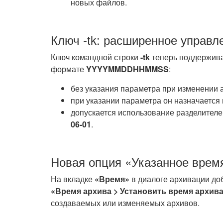
новых файлов.
Ключ -tk: расширенное управл
Ключ командной строки
-tk
теперь поддержива
формате
YYYYMMDDHHMMSS
:
без указания параметра при изменении 
при указании параметра он назначаетс
допускается использование разделителе
06-01
.
Новая опция «Указанное время
На вкладке
«Время»
в диалоге архивации до
«Время архива > Установить время архива
создаваемых или изменяемых архивов.