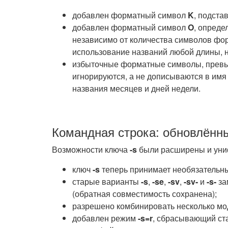
добавлен форматный символ
K
, подста
добавлен форматный символ
O
, опреде
независимо от количества символов фор
использование названий любой длины,
избыточные форматные символы, превы
игнорируются, а не дописываются в имя
названия месяцев и дней недели.
Командная строка: обновлённы
Возможности ключа
-s
были расширены и ун
ключ
-s
теперь принимает необязательн
старые варианты
-s
,
-se
,
-sv
,
-sv-
и
-s-
за
(обратная совместимость сохранена);
разрешено комбинировать несколько мо
добавлен режим
-s=r
, сбрасывающий ст