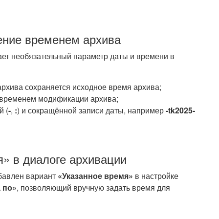
ение временем архива
ет необязательный параметр даты и времени в
архива сохраняется исходное время архива;
я временем модификации архива;
й (
-
,
:
) и сокращённой записи даты, например
-tk2025-
» в диалоге архивации
бавлен вариант
«Указанное время»
в настройке
 по»
, позволяющий вручную задать время для