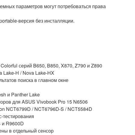
стемных параметров могут потребоваться права
portable-версия без инсталляции.
Colorful серий B650, B850, X870, Z790 и Z890
 Lake-H / Nova Lake-HX
ьтатов поиска в главном окне
n
sh и Panther Lake
торов для ASUS Vivobook Pro 15 N6506
ton NCT6799D / NCT6796D-S / NCT5584D
с-тестирования
 и R9600D
сены в отдельный сенсор