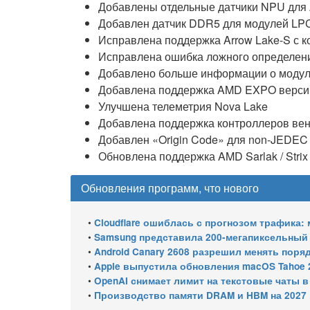
Добавлены отдельные датчики NPU для
Добавлен датчик DDR5 для модулей L
Исправлена поддержка Arrow Lake-S с 
Исправлена ошибка ложного определени
Добавлено больше информации о мод
Добавлена поддержка AMD EXPO версии
Улучшена телеметрия Nova Lake
Добавлена поддержка контроллеров вент
Добавлен «Origin Code» для non-JEDEC
Обновлена поддержка AMD Sarlak / Strix
Обновления программ, что нового
•
Cloudflare ошиблась с прогнозом трафика
•
Samsung представила 200-мегапиксельный 
•
Android Canary 2608 разрешил менять поря
•
Apple выпустила обновления macOS Tahoe 26.6.1, Sequoia 15.
•
OpenAI снимает лимит на текстовые чаты 
•
Производство памяти DRAM и HBM на 2027 год уже 