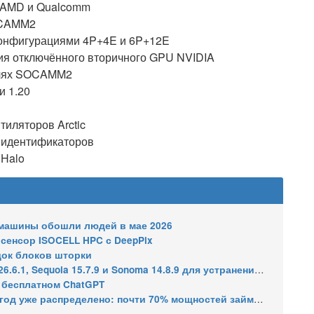
 AMD и Qualcomm
PCAMM2
конфигурациями 4P+4E и 6P+12E
я отключённого вторичного GPU NVIDIA
улях SOCAMM2
 1.20
иляторов Arctic
 идентификаторов
 Halo
: машины обошли людей в мае 2026
сенсор ISOCELL HPC с DeepPix
док блоков шторки
7.9 и Sonoma 14.8.9 для устранения уязвимости общего доступа к экрану
в бесплатном ChatGPT
распределено: почти 70% мощностей займут решения для ИИ