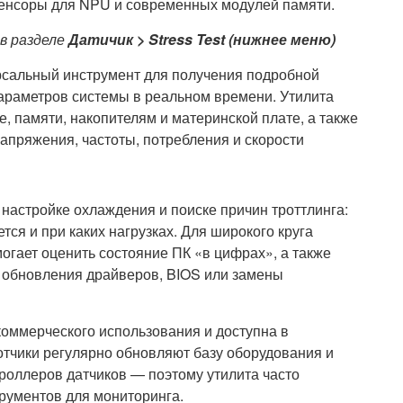
 сенсоры для NPU и современных модулей памяти.
в разделе
Датичик > Stress Test (нижнее меню)
сальный инструмент для получения подробной
араметров системы в реальном времени. Утилита
, памяти, накопителям и материнской плате, а также
напряжения, частоты, потребления и скорости
астройке охлаждения и поиске причин троттлинга:
тся и при каких нагрузках. Для широкого круга
огает оценить состояние ПК «в цифрах», а также
е обновления драйверов, BIOS или замены
оммерческого использования и доступна в
отчики регулярно обновляют базу оборудования и
оллеров датчиков — поэтому утилита часто
рументов для мониторинга.