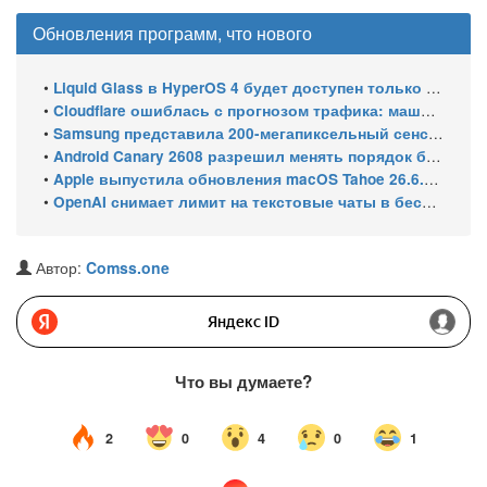
Обновления программ, что нового
•
Liquid Glass в HyperOS 4 будет доступен только на флагманских чипсетах
•
Cloudflare ошиблась с прогнозом трафика: машины обошли людей в мае 2026
•
Samsung представила 200-мегапиксельный сенсор ISOCELL HPC с DeepPix
•
Android Canary 2608 разрешил менять порядок блоков шторки
•
Apple выпустила обновления macOS Tahoe 26.6.1, Sequoia 15.7.9 и Sonoma 14.8.9 для устранения уязвимости общего доступа к экрану
•
OpenAI снимает лимит на текстовые чаты в бесплатном ChatGPT
Автор:
Comss.one