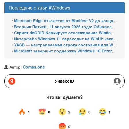
Последние статьи #Windows
•
Microsoft Edge откажется от Manifest V2 до конца 2026 года – классический uBlock Origin перестанет работать
•
Вторник Патчей, 11 августа 2026 года: Обновления безопасности для Windows 11 (включая KB5121003), ESU-обновления для Windows 10
•
Скрипт deGDID блокирует отслеживание Windows по глобальному идентификатору устройства
•
Интерфейс Windows 11 переходит на WinUI: какие системные элементы обновит Microsoft
•
YASB — настраиваемая строка состояния для Windows с виджетами и поддержкой нескольких мониторов
•
Microsoft завершит поддержку Windows 10 Enterprise LTSC 2021 в январе 2027 года. ESU продлят обновления до января 2030 года
Автор:
Comss.one