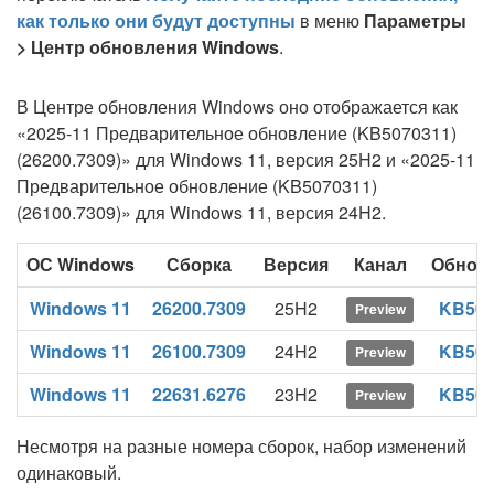
как только они будут доступны
в меню
Параметры
> Центр обновления Windows
.
В Центре обновления Windows оно отображается как
«2025-11 Предварительное обновление (KB5070311)
(26200.7309)» для Windows 11, версия 25H2 и «2025-11
Предварительное обновление (KB5070311)
(26100.7309)» для Windows 11, версия 24H2.
ОС Windows
Сборка
Версия
Канал
Обнов
Windows 11
26200.7309
25H2
KB507
Preview
Windows 11
26100.7309
24H2
KB507
Preview
Windows 11
22631.6276
23H2
KB507
Preview
Несмотря на разные номера сборок, набор изменений
одинаковый.