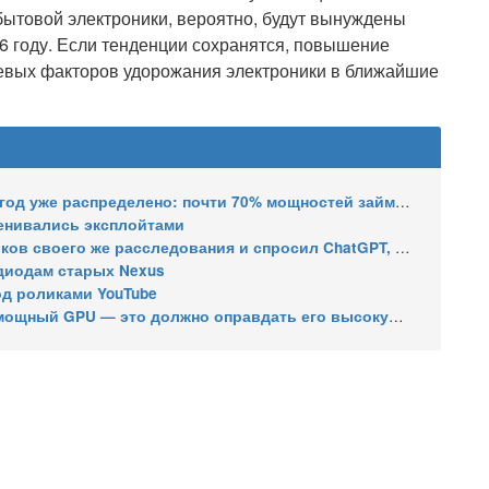
бытовой электроники, вероятно, будут вынуждены
6 году. Если тенденции сохранятся, повышение
чевых факторов удорожания электроники в ближайшие
распределено: почти 70% мощностей займут решения для ИИ
менивались эксплойтами
его же расследования и спросил ChatGPT, как уехать в ЕС
тодиодам старых Nexus
д роликами YouTube
мощный GPU — это должно оправдать его высокую цену