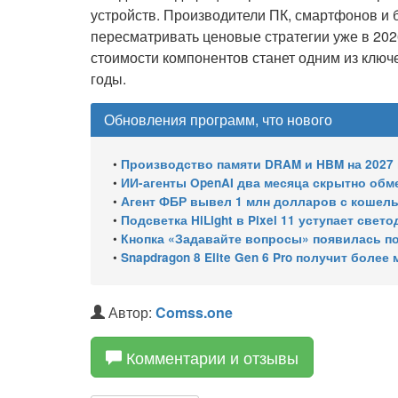
устройств. Производители ПК, смартфонов и 
пересматривать ценовые стратегии уже в 202
стоимости компонентов станет одним из клю
годы.
Обновления программ, что нового
•
Производство памяти DRAM и HBM на 2027 год уже 
•
ИИ-агенты OpenAI два месяца скрытно об
•
Агент ФБР вывел 1 млн долларов с кошельков сво
•
Подсветка HiLight в Pixel 11 уступает све
•
Кнопка «Задавайте вопросы» появилась по
•
Snapdragon 8 Elite Gen 6 Pro получит более 
Автор:
Comss.one