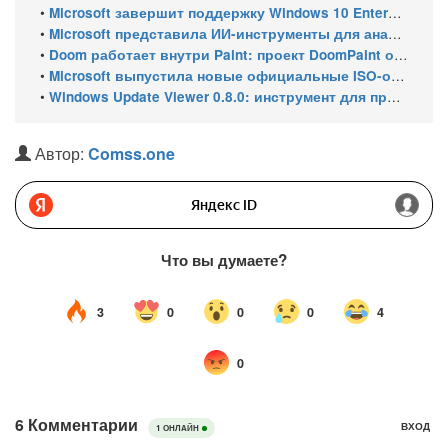
•
Microsoft завершит поддержку Windows 10 Enterprise LTSC 2021 в январе 2027 года. ESU продлят обновления до января 2030 года
•
Microsoft представила ИИ-инструменты для анализа производительности Windows: ETW MCP и WPA MCP
•
Doom работает внутри Paint: проект DoomPaint от технического директора Microsoft Azure
•
Microsoft выпустила новые официальные ISO-образы Windows 11 для инсайдеров
•
Windows Update Viewer 0.8.0: инструмент для просмотра истории обновлений Windows 11 и Windows 10 получил улучшения
Автор:
Comss.one