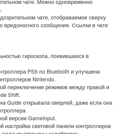
ительном чате. Можно одновременно
.
дозрительном чате, отображаемое сверху
о вредоносного сообщения. Ссылки в чате
ьностью гироскопа, появившаяся в
нтроллера PS5 по Bluetooth и улучшена
онтроллеров Nintendo.
рой переключение режимов между правой и
e Shift.
пка Guide открывала оверлей, даже если она
нтроллера.
ой версии GameInput.
ой настройки световой панели контроллеров
выходе из страницы калибровки.