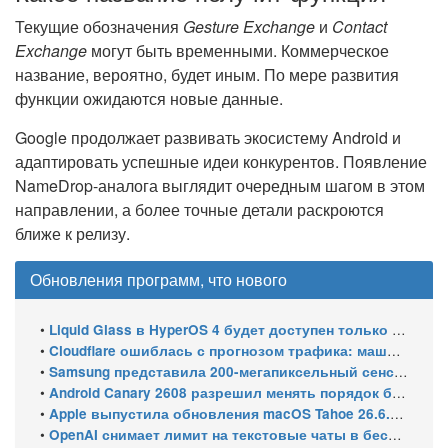
Текущие обозначения
Gesture Exchange
и
Contact
Exchange
могут быть временными. Коммерческое
название, вероятно, будет иным. По мере развития
функции ожидаются новые данные.
Google продолжает развивать экосистему Android и
адаптировать успешные идеи конкурентов. Появление
NameDrop-аналога выглядит очередным шагом в этом
направлении, а более точные детали раскроются
ближе к релизу.
Обновления программ, что нового
•
Liquid Glass в HyperOS 4 будет доступен только на флагманских чипсетах
•
Cloudflare ошиблась с прогнозом трафика: машины обошли людей в мае 2026
•
Samsung представила 200-мегапиксельный сенсор ISOCELL HPC с DeepPix
•
Android Canary 2608 разрешил менять порядок блоков шторки
•
Apple выпустила обновления macOS Tahoe 26.6.1, Sequoia 15.7.9 и Sonoma 14.8.9 для устранения уязвимости общего доступа к экрану
•
OpenAI снимает лимит на текстовые чаты в бесплатном ChatGPT