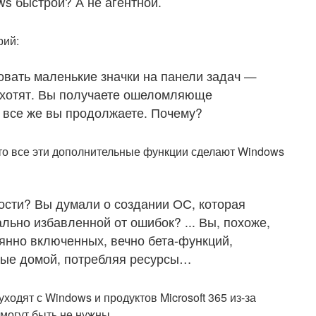
ws быстрой? А не агентной.
рий:
овать маленькие значки на панели задач —
о хотят. Вы получаете ошеломляюще
И все же вы продолжаете. Почему?
то все эти дополнительные функции сделают Windows
ости? Вы думали о создании ОС, которая
ьно избавленной от ошибок? ... Вы, похоже,
оянно включенных, вечно бета-функций,
ные домой, потребляя ресурсы…
ходят с Windows и продуктов Microsoft 365 из-за
могут быть не нужны.