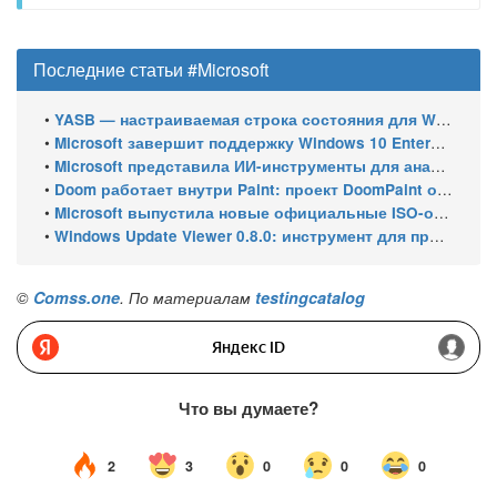
Последние статьи #Microsoft
•
YASB — настраиваемая строка состояния для Windows с виджетами и поддержкой нескольких мониторов
•
Microsoft завершит поддержку Windows 10 Enterprise LTSC 2021 в январе 2027 года. ESU продлят обновления до января 2030 года
•
Microsoft представила ИИ-инструменты для анализа производительности Windows: ETW MCP и WPA MCP
•
Doom работает внутри Paint: проект DoomPaint от технического директора Microsoft Azure
•
Microsoft выпустила новые официальные ISO-образы Windows 11 для инсайдеров
•
Windows Update Viewer 0.8.0: инструмент для просмотра истории обновлений Windows 11 и Windows 10 получил улучшения
©
Comss.one
. По материалам
testingcatalog