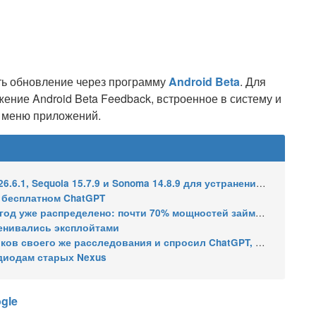
ть обновление через программу
Android Beta
. Для
ение Android Beta Feedback, встроенное в систему и
 меню приложений.
7.9 и Sonoma 14.8.9 для устранения уязвимости общего доступа к экрану
в бесплатном ChatGPT
распределено: почти 70% мощностей займут решения для ИИ
менивались эксплойтами
его же расследования и спросил ChatGPT, как уехать в ЕС
тодиодам старых Nexus
gle