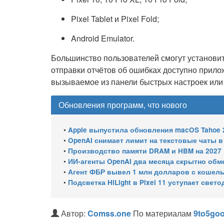
Pixel Tablet и Pixel Fold;
Android Emulator.
Большинство пользователей смогут установи
отправки отчётов об ошибках доступно прилож
вызываемое из панели быстрых настроек или
Обновления программ, что нового
•
Apple выпустила обновления macOS Tahoe 26.6.1, Sequoia 15.
•
OpenAI снимает лимит на текстовые чаты 
•
Производство памяти DRAM и HBM на 2027 год уже 
•
ИИ-агенты OpenAI два месяца скрытно об
•
Агент ФБР вывел 1 млн долларов с кошельков сво
•
Подсветка HiLight в Pixel 11 уступает све
Автор:
Comss.one
По материалам
9to5goo