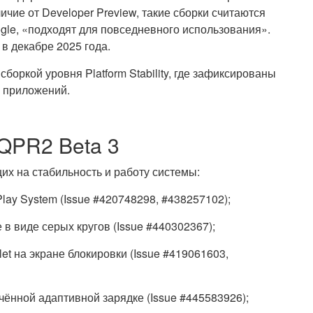
чие от Developer Preview, такие сборки считаются
gle, «подходят для повседневного использования».
в декабре 2025 года.
боркой уровня Platform Stability, где зафиксированы
 приложений.
 QPR2 Beta 3
их на стабильность и работу системы:
lay System (Issue #420748298, #438257102);
в виде серых кругов (Issue #440302367);
et на экране блокировки (Issue #419061603,
чённой адаптивной зарядке (Issue #445583926);