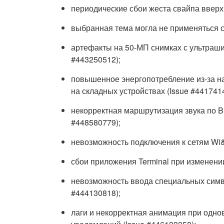
периодические сбои жеста свайпа вверх 
выбранная тема могла не применяться с
артефакты на 50-МП снимках с ультраши
#443250512);
повышенное энергопотребление из-за на
на складных устройствах (Issue #441741
некорректная маршрутизация звука по Bl
#448580779);
невозможность подключения к сетям Wi&
сбои приложения Terminal при изменени
невозможность ввода специальных символ
#444130818);
лаги и некорректная анимация при одно