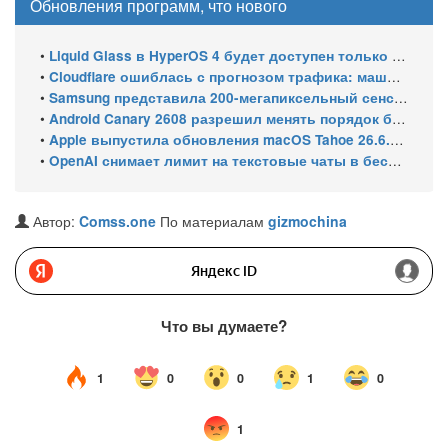
Обновления программ, что нового
•
Liquid Glass в HyperOS 4 будет доступен только на флагманских чипсетах
•
Cloudflare ошиблась с прогнозом трафика: машины обошли людей в мае 2026
•
Samsung представила 200-мегапиксельный сенсор ISOCELL HPC с DeepPix
•
Android Canary 2608 разрешил менять порядок блоков шторки
•
Apple выпустила обновления macOS Tahoe 26.6.1, Sequoia 15.7.9 и Sonoma 14.8.9 для устранения уязвимости общего доступа к экрану
•
OpenAI снимает лимит на текстовые чаты в бесплатном ChatGPT
Автор:
Comss.one
По материалам
gizmochina