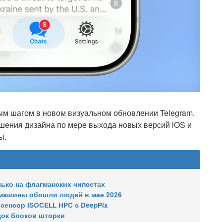
ым шагом в новом визуальном обновлении Telegram.
шения дизайна по мере выхода новых версий iOS и
ы.
олько на флагманских чипсетах
: машины обошли людей в мае 2026
сенсор ISOCELL HPC с DeepPix
док блоков шторки