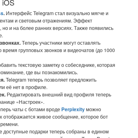
я iOS
ss
.
Интерфейс Telegram стал визуально мягче и
ментам и световым отражениям. Эффект
, но и на более ранних версиях. Также появились
е.
звонках.
Теперь участники могут оставлять
о время групповых звонков и видеочатов (до 1000
авить текстовую заметку о собеседнике, которая
поминание, где вы познакомились.
я.
Telegram теперь позволяет предложить
ли её нет в профиле.
к.
Редактировать внешний вид профиля теперь
ранице «Настроек».
перь чаты с ботами вроде
Perplexity
можно
ах отображается живое сообщение, которое бот
времени.
е доступные подарки теперь собраны в едином