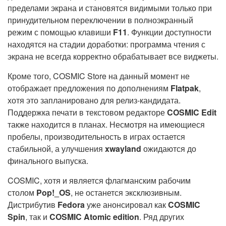
пределами экрана и становятся видимыми только при
принудительном переключении в полноэкранный
режим с помощью клавиши
F11
. Функции доступности
находятся на стадии доработки: программа чтения с
экрана не всегда корректно обрабатывает все виджеты.
Кроме того, COSMIC Store на данный момент не
отображает предложения по дополнениям
Flatpak
,
хотя это запланировано для релиз-кандидата.
Поддержка печати в текстовом редакторе
COSMIC Edit
также находится в планах. Несмотря на имеющиеся
пробелы, производительность в играх остается
стабильной, а улучшения
xwayland
ожидаются до
финального выпуска.
COSMIC, хотя и является флагманским рабочим
столом
Pop!_OS
, не останется эксклюзивным.
Дистрибутив
Fedora
уже анонсировал как
COSMIC
Spin
, так и
COSMIC Atomic edition
. Ряд других