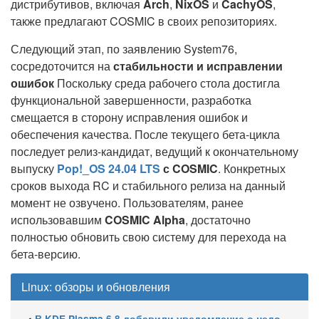
дистрибутивов, включая
Arch
,
NixOS
и
CachyOS
,
также предлагают COSMIC в своих репозиториях.
Следующий этап, по заявлению System76,
сосредоточится на
стабильности и исправлении
ошибок
Поскольку среда рабочего стола достигла
функциональной завершенности, разработка
смещается в сторону исправления ошибок и
обеспечения качества. После текущего бета-цикла
последует релиз-кандидат, ведущий к окончательному
выпуску
Pop!_OS 24.04 LTS
с COSMIC
. Конкретных
сроков выхода RC и стабильного релиза на данный
момент не озвучено. Пользователям, ранее
использовавшим
COSMIC Alpha
, достаточно
полностью обновить свою систему для перехода на
бета-версию.
Linux: обзоры и обновления
•
В KDE Plasma 6.8 добавили уведомление о недоступном принтере