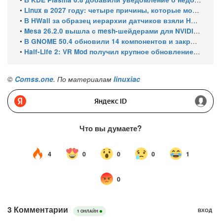
•
Linux в 2027 году: четыре причины, которые могут ускорить рост его доли
•
В HWall за образец иерархии датчиков взяли HWiNFO64 из Windows
•
Mesa 26.2.0 вышла с mesh-шейдерами для NVIDIA, OpenCL 3.1 и исправлениями для игр
•
В GNOME 50.4 обновили 14 компонентов и закрыли уязвимости GDM
•
Half-Life 2: VR Mod получил крупное обновление и статус Steam Frame Verified
©
Comss.one
. По материалам
linuxiac