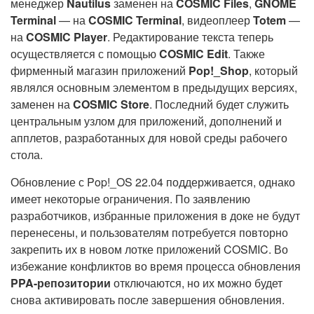
менеджер
Nautilus
заменен на
COSMIC Files
,
GNOME
Terminal
— на
COSMIC Terminal
, видеоплеер
Totem
—
на
COSMIC Player
. Редактирование текста теперь
осуществляется с помощью
COSMIC Edit
. Также
фирменный магазин приложений
Pop!_Shop
, который
являлся основным элементом в предыдущих версиях,
заменен на
COSMIC Store
. Последний будет служить
центральным узлом для приложений, дополнений и
апплетов, разработанных для новой среды рабочего
стола.
Обновление с Pop!_OS 22.04 поддерживается, однако
имеет некоторые ограничения. По заявлению
разработчиков, избранные приложения в доке не будут
перенесены, и пользователям потребуется повторно
закрепить их в новом лотке приложений COSMIC. Во
избежание конфликтов во время процесса обновления
PPA-репозитории
отключаются, но их можно будет
снова активировать после завершения обновления.