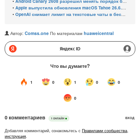
•
Android Canary 2608 разрешил менять порядок блоков шторки
•
Apple выпустила обновления macOS Tahoe 26.6.1, Sequoia 15.7.9 и Sonoma 14.8.9 для устранения уязвимости общего доступа к экрану
•
OpenAI снимает лимит на текстовые чаты в бесплатном ChatGPT
Автор:
Comss.one
По материалам
huaweicentral