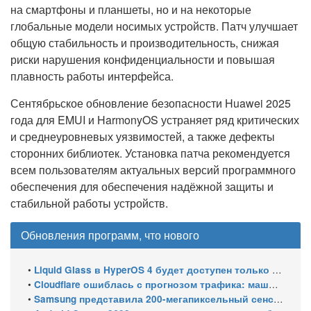
на смартфоны и планшеты, но и на некоторые
глобальные модели носимых устройств. Патч улучшает
общую стабильность и производительность, снижая
риски нарушения конфиденциальности и повышая
плавность работы интерфейса.
Сентябрьское обновление безопасности Huawei 2025
года для EMUI и HarmonyOS устраняет ряд критических
и среднеуровневых уязвимостей, а также дефекты
сторонних библиотек. Установка патча рекомендуется
всем пользователям актуальных версий программного
обеспечения для обеспечения надёжной защиты и
стабильной работы устройств.
Обновления программ, что нового
•
Liquid Glass в HyperOS 4 будет доступен только на флагманских чипсетах
•
Cloudflare ошиблась с прогнозом трафика: машины обошли людей в мае 2026
•
Samsung представила 200-мегапиксельный сенсор ISOCELL HPC с DeepPix