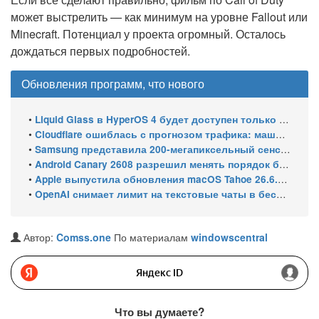
может выстрелить — как минимум на уровне Fallout или
Minecraft. Потенциал у проекта огромный. Осталось
дождаться первых подробностей.
Обновления программ, что нового
•
Liquid Glass в HyperOS 4 будет доступен только на флагманских чипсетах
•
Cloudflare ошиблась с прогнозом трафика: машины обошли людей в мае 2026
•
Samsung представила 200-мегапиксельный сенсор ISOCELL HPC с DeepPix
•
Android Canary 2608 разрешил менять порядок блоков шторки
•
Apple выпустила обновления macOS Tahoe 26.6.1, Sequoia 15.7.9 и Sonoma 14.8.9 для устранения уязвимости общего доступа к экрану
•
OpenAI снимает лимит на текстовые чаты в бесплатном ChatGPT
Автор:
Comss.one
По материалам
windowscentral