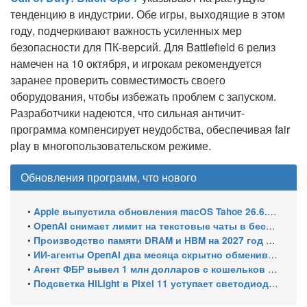
тенденцию в индустрии. Обе игры, выходящие в этом
году, подчеркивают важность усиленных мер
безопасности для ПК-версий. Для Battlefield 6 релиз
намечен на 10 октября, и игрокам рекомендуется
заранее проверить совместимость своего
оборудования, чтобы избежать проблем с запуском.
Разработчики надеются, что сильная античит-
программа компенсирует неудобства, обеспечивая fair
play в многопользовательском режиме.
Обновления программ, что нового
•
Apple выпустила обновления macOS Tahoe 26.6.1, Sequoia 15.7.9 и Sonoma 14.8.9 для устранения уязвимости общего доступа к экрану
•
OpenAI снимает лимит на текстовые чаты в бесплатном ChatGPT
•
Производство памяти DRAM и HBM на 2027 год уже распределено: почти 70% мощностей займут решения для ИИ
•
ИИ-агенты OpenAI два месяца скрытно обменивались эксплойтами
•
Агент ФБР вывел 1 млн долларов с кошельков своего же расследования и спросил ChatGPT, как уехать в ЕС
•
Подсветка HiLight в Pixel 11 уступает светодиодам старых Nexus