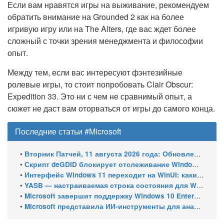
Если вам нравятся игры на выживание, рекомендуем
обратить внимание на Grounded 2 как на более
игривую игру или на The Alters, где вас ждет более
сложный с точки зрения менеджмента и философии
опыт.
Между тем, если вас интересуют фэнтезийные
ролевые игры, то стоит попробовать Clair Obscur:
Expedition 33. Это ни с чем не сравнимый опыт, а
сюжет не даст вам оторваться от игры до самого конца.
Последние статьи #Microsoft
•
Вторник Патчей, 11 августа 2026 года: Обновления безопасности для Windows 11 (включая KB5121003), ESU-обновления для Windows 10
•
Скрипт deGDID блокирует отслеживание Windows по глобальному идентификатору устройства
•
Интерфейс Windows 11 переходит на WinUI: какие системные элементы обновит Microsoft
•
YASB — настраиваемая строка состояния для Windows с виджетами и поддержкой нескольких мониторов
•
Microsoft завершит поддержку Windows 10 Enterprise LTSC 2021 в январе 2027 года. ESU продлят обновления до января 2030 года
•
Microsoft представила ИИ-инструменты для анализа производительности Windows: ETW MCP и WPA MCP