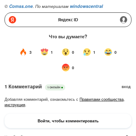
©
Comss.one
. По материалам
windowscentral