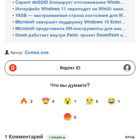
•
Скрипт deGDID блокирует отслеживание Windows по глобальному идентификатору устройства
•
Интерфейс Windows 11 переходит на WinUI: какие системные элементы обновит Microsoft
•
YASB — настраиваемая строка состояния для Windows с виджетами и поддержкой нескольких мониторов
•
Microsoft завершит поддержку Windows 10 Enterprise LTSC 2021 в январе 2027 года. ESU продлят обновления до января 2030 года
•
Microsoft представила ИИ-инструменты для анализа производительности Windows: ETW MCP и WPA MCP
•
Doom работает внутри Paint: проект DoomPaint от технического директора Microsoft Azure
Автор:
Comss.one