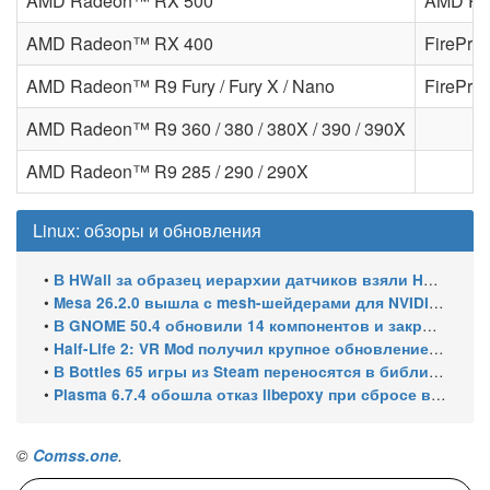
AMD Radeon™ RX 500
AMD Ra
AMD Radeon™ RX 400
FirePr
AMD Radeon™ R9 Fury / Fury X / Nano
FirePr
AMD Radeon™ R9 360 / 380 / 380X / 390 / 390X
AMD Radeon™ R9 285 / 290 / 290X
Linux: обзоры и обновления
•
В HWall за образец иерархии датчиков взяли HWiNFO64 из Windows
•
Mesa 26.2.0 вышла с mesh-шейдерами для NVIDIA, OpenCL 3.1 и исправлениями для игр
•
В GNOME 50.4 обновили 14 компонентов и закрыли уязвимости GDM
•
Half-Life 2: VR Mod получил крупное обновление и статус Steam Frame Verified
•
В Bottles 65 игры из Steam переносятся в библиотеку автоматически
•
Plasma 6.7.4 обошла отказ libepoxy при сбросе видеокарты
©
Comss.one
.