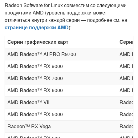
Radeon Software for Linux совместим со следующими
продуктами AMD (уровень поддержки может
отличаться внутри каждой серии — подробнее см. на
странице поддержки AMD
):
Серии графических карт
Серии 
AMD Radeon™ AI PRO R9700
AMD Ra
AMD Radeon™ RX 9000
AMD Ra
AMD Radeon™ RX 7000
AMD Ra
AMD Radeon™ RX 6000
AMD Ra
AMD Radeon™ VII
Radeon
AMD Radeon™ RX 5000
Radeon
Radeon™ RX Vega
Radeo