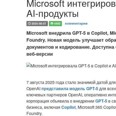
Microsoft интегриров
AI-продукты
комментарии
2025-08-07
4400
Microsoft внедрила GPT-5 в Copilot, Mic
Foundry. Новая модель улучшает обр
документов и кодирование. Доступна б
веб-версии
7 августа 2025 года стало значимой датой дл
OpenAI
представила модель GPT-5
для всех
ключевых партнеров OpenAI, оперативно инте
корпорация объявила о внедрении
GPT-5
в св
бизнеса, включая
Copilot
, Microsoft 365 Copilo
Foundry.