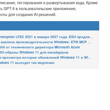
аписания, тестирования и развертывания кода. Кроме
ать GPT-5 в пользовательские приложения,
нты для создания AI-решений.
2021 в январе 2027 года. ESU продлят обновления до января 2030 года
ализа производительности Windows: ETW MCP и WPA MCP
nt от технического директора Microsoft Azure
SO-образы Windows 11 для инсайдеров
 истории обновлений Windows 11 и Windows 10 получил улучшения
ndows 11 выходят так медленно