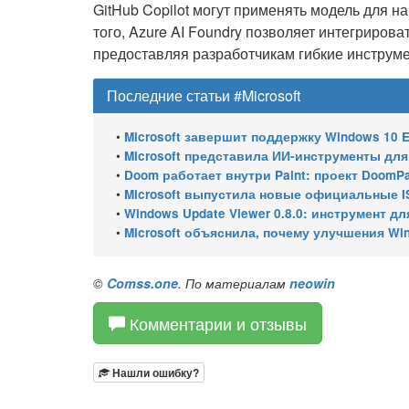
GitHub Copilot могут применять модель для н
того, Azure AI Foundry позволяет интегриров
предоставляя разработчикам гибкие инструме
Последние статьи #Microsoft
•
Microsoft завершит поддержку Windows 10 Enterprise LTSC 
•
Microsoft представила ИИ-инструменты для ан
•
Doom работает внутри Paint: проект DoomPai
•
Microsoft выпустила новые официальные I
•
Windows Update Viewer 0.8.0: инструмент для просмотра
•
Microsoft объяснила, почему улучшения Wi
©
Comss.one
. По материалам
neowin