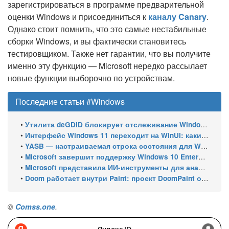
зарегистрироваться в программе предварительной
оценки Windows и присоединиться к
каналу Canary
.
Однако стоит помнить, что это самые нестабильные
сборки Windows, и вы фактически становитесь
тестировщиком. Также нет гарантии, что вы получите
именно эту функцию — Microsoft нередко рассылает
новые функции выборочно по устройствам.
Последние статьи #Windows
•
Утилита deGDID блокирует отслеживание Windows по глобальному идентификатору устройства
•
Интерфейс Windows 11 переходит на WinUI: какие системные элементы обновит Microsoft
•
YASB — настраиваемая строка состояния для Windows с виджетами и поддержкой нескольких мониторов
•
Microsoft завершит поддержку Windows 10 Enterprise LTSC 2021 в январе 2027 года. ESU продлят обновления до января 2030 года
•
Microsoft представила ИИ-инструменты для анализа производительности Windows: ETW MCP и WPA MCP
•
Doom работает внутри Paint: проект DoomPaint от технического директора Microsoft Azure
©
Comss.one
.