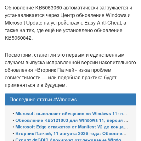
Обновление KB5063060 автоматически загружается и
устанавливается через Центр обновления Windows и
Microsoft Update на устройствах с Easy Anti-Cheat, а
также на тех, где ещё не установлено обновление
KB5060842.
Посмотрим, станет ли это первым и единственным
случаем выпуска исправленной версии накопительного
обновления «Вторник Патчей» из-за проблем
совместимости — или подобная практика будет
применяться и в будущем.
Последние статьи #Windows
•
Microsoft выполняет обещания по Windows 11: пять крупных улучшений системы
•
Обновление KB5121003 для Windows 11, версия 25H2 и 24H2: какие улучшения получит Windows
•
Microsoft Edge откажется от Manifest V2 до конца 2026 года – классический uBlock Origin перестанет работать
•
Вторник Патчей, 11 августа 2026 года: Обновления безопасности для Windows 11 (включая KB5121003), ESU-обновления для Windows 10
•
Скрипт deGDID блокирует отслеживание Windows по глобальному идентификатору устройства