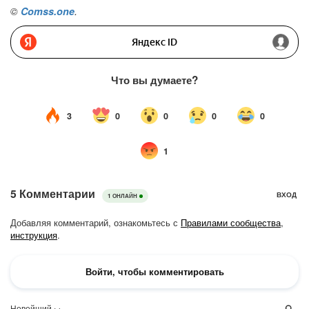
©
Comss.one
.