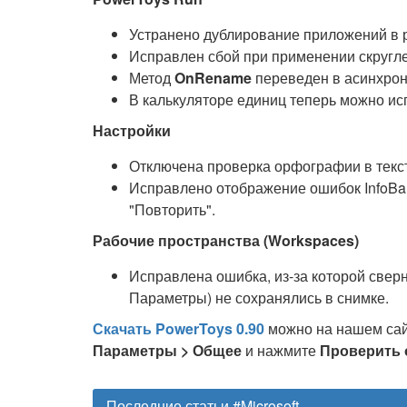
Устранено дублирование приложений в р
Исправлен сбой при применении скругле
Метод
OnRename
переведен в асинхро
В калькуляторе единиц теперь можно исп
Настройки
Отключена проверка орфографии в текст
Исправлено отображение ошибок InfoBar
"Повторить".
Рабочие пространства (Workspaces)
Исправлена ошибка, из-за которой сверн
Параметры) не сохранялись в снимке.
Скачать PowerToys 0.90
можно на нашем сайт
Параметры > Общее
и нажмите
Проверить 
Последние статьи #Microsoft