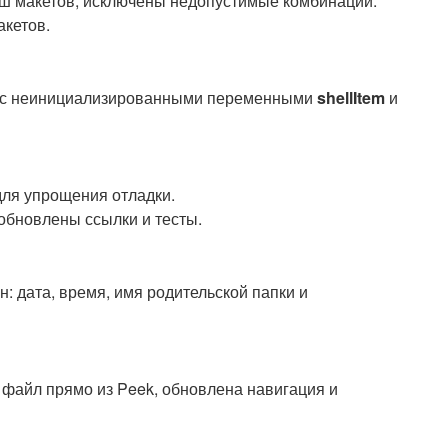
ш макетов, исключены недопустимые комбинации.
акетов.
е с неинициализированными переменными
shellItem
и
для упрощения отладки.
 обновлены ссылки и тесты.
 дата, время, имя родительской папки и
файл прямо из Peek, обновлена навигация и