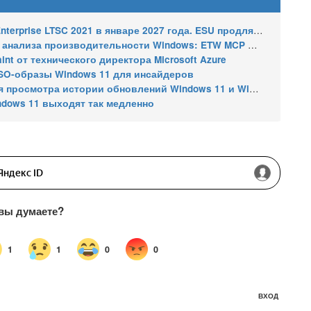
2021 в январе 2027 года. ESU продлят обновления до января 2030 года
ализа производительности Windows: ETW MCP и WPA MCP
nt от технического директора Microsoft Azure
SO-образы Windows 11 для инсайдеров
 истории обновлений Windows 11 и Windows 10 получил улучшения
ndows 11 выходят так медленно