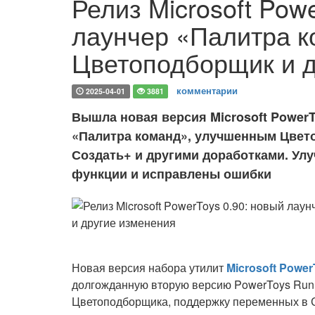
Релиз Microsoft Pow
лаунчер «Палитра 
Цветоподборщик и д
комментарии
2025-04-01
3881
Вышла новая версия Microsoft Power
«Палитра команд», улучшенным Цвет
Создать+ и другими доработками. Ул
функции и исправлены ошибки
Новая версия набора утилит
Microsoft Power
долгожданную вторую версию PowerToys Run 
Цветоподборщика, поддержку переменных в С