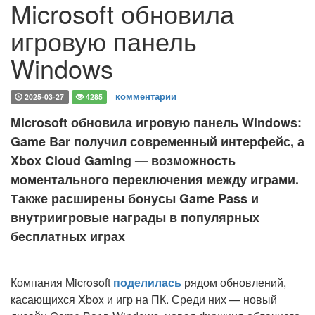
Microsoft обновила
игровую панель
Windows
комментарии
2025-03-27
4285
Microsoft обновила игровую панель Windows:
Game Bar получил современный интерфейс, а
Xbox Cloud Gaming — возможность
моментального переключения между играми.
Также расширены бонусы Game Pass и
внутриигровые награды в популярных
бесплатных играх
Компания Microsoft
поделилась
рядом обновлений,
касающихся Xbox и игр на ПК. Среди них — новый