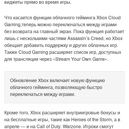
виджеты прямо во время игры.
Что касается функции облачного гейминга Xbox Cloud
Gaming,теперь можно переключаться между играми
без возврата на главный экран. Пока функция работает
лишь с несколькими частями Assassin’s Creed, но Xbox
обещает добавить поддержку и других облачных игр.
Также Cloud Gaming расширяет список игр, доступных
для трансляции через «Stream Your Own Game».
Обновление Xbox включает новую функцию
облачного гейминга, позволяющую быстро
переключаться между играми.
Кроме того, Xbox расширяет внутриигровые бонусы и
на бесплатные игры, такие как Heroes of the Storm, а в
апреле — и на Call of Duty: Warzone. Игроки смогут