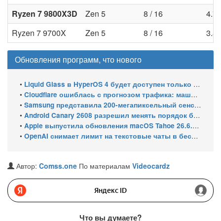
Ryzen 7 9800X3D
Zen 5
8 / 16
4.7 
Ryzen 7 9700X
Zen 5
8 / 16
3.8 
Обновления программ, что нового
•
Liquid Glass в HyperOS 4 будет доступен только на флагманских чипсетах
•
Cloudflare ошиблась с прогнозом трафика: машины обошли людей в мае 2026
•
Samsung представила 200-мегапиксельный сенсор ISOCELL HPC с DeepPix
•
Android Canary 2608 разрешил менять порядок блоков шторки
•
Apple выпустила обновления macOS Tahoe 26.6.1, Sequoia 15.7.9 и Sonoma 14.8.9 для устранения уязвимости общего доступа к экрану
•
OpenAI снимает лимит на текстовые чаты в бесплатном ChatGPT
Автор:
Comss.one
По материалам
Videocardz