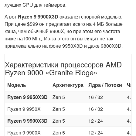
лучших CPU для геймеров.
А вот
Ryzen 9 9900X3D
оказался спорной моделью.
При цене $599 он предлагает всего на 4 МБ больше
кэша, чем обычный 9900X, но при этом его частота
ниже на100 МГц. Из-за этого он выглядит не так
привлекательно на фоне 9950X3D и даже 9800X3D.
Характеристики процессоров AMD
Ryzen 9000 «Granite Ridge»
Модель
Архитектура
Ядра / Потоки
Час
Ryzen 9 9950X3D
Zen 5
16 / 32
4.3 
Ryzen 9 9950X
Zen 5
16 / 32
4.3 
Ryzen 9 9900X3D
Zen 5
12 / 24
4.4 
Ryzen 9 9900X
Zen 5
12 / 24
4.4 