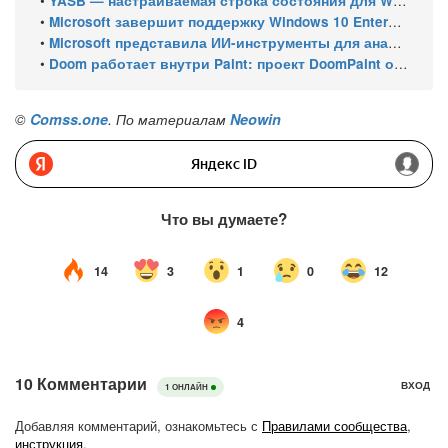
•
YASB — настраиваемая строка состояния для Windows с виджетами и поддержкой нескольких мониторов
•
Microsoft завершит поддержку Windows 10 Enterprise LTSC 2021 в январе 2027 года. ESU продлят обновления до января 2030 года
•
Microsoft представила ИИ-инструменты для анализа производительности Windows: ETW MCP и WPA MCP
•
Doom работает внутри Paint: проект DoomPaint от технического директора Microsoft Azure
©
Comss.one
. По материалам
Neowin