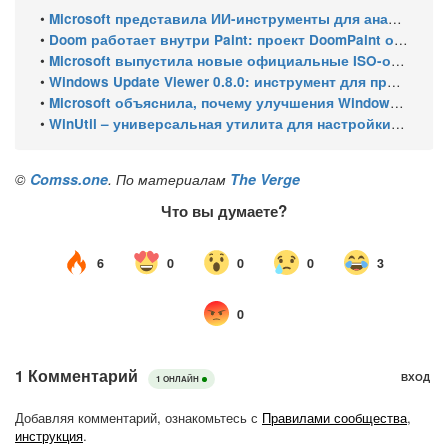
•
Microsoft представила ИИ-инструменты для анализа производительности Windows: ETW MCP и WPA MCP
•
Doom работает внутри Paint: проект DoomPaint от технического директора Microsoft Azure
•
Microsoft выпустила новые официальные ISO-образы Windows 11 для инсайдеров
•
Windows Update Viewer 0.8.0: инструмент для просмотра истории обновлений Windows 11 и Windows 10 получил улучшения
•
Microsoft объяснила, почему улучшения Windows 11 выходят так медленно
•
WinUtil – универсальная утилита для настройки Windows 11
©
Comss.one
. По материалам
The Verge