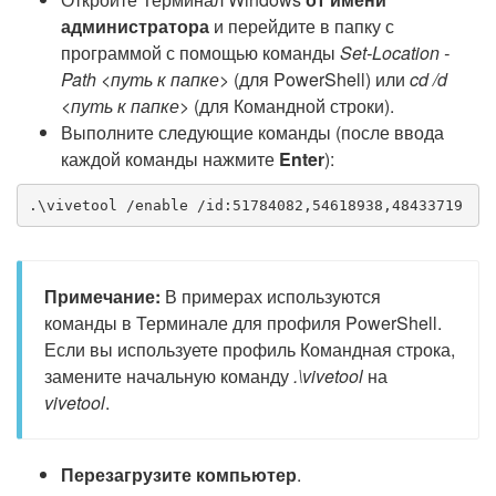
администратора
и перейдите в папку с
программой с помощью команды
Set-Location -
Path <путь к папке>
(для PowerShell) или
cd /d
<путь к папке>
(для Командной строки).
Выполните следующие команды (после ввода
каждой команды нажмите
Enter
):
.\vivetool /enable /id:51784082,54618938,48433719
Примечание:
В примерах используются
команды в Терминале для профиля PowerShell.
Если вы используете профиль Командная строка,
замените начальную команду
.\vivetool
на
vivetool
.
Перезагрузите компьютер
.