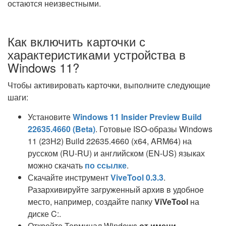
остаются неизвестными.
Как включить карточки с
характеристиками устройства в
Windows 11?
Чтобы активировать карточки, выполните следующие
шаги:
Установите
Windows 11 Insider Preview Build
22635.4660 (Beta)
. Готовые ISO-образы Windows
11 (23H2) Build 22635.4660 (x64, ARM64) на
русском (RU-RU) и английском (EN-US) языках
можно скачать
по ссылке
.
Скачайте инструмент
ViveTool 0.3.3
.
Разархивируйте загруженный архив в удобное
место, например, создайте папку
ViVeTool
на
диске C:.
Откройте Терминал Windows
от имени