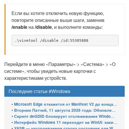
Если вы хотите отключить новую функцию,
повторите описанные выше шаги, заменив
/enable
на
/disable
, и выполните команды:
.\vivetool /disable /id:55305888
Перейдите в меню «Параметры» > «Система» > «О
системе», чтобы увидеть новые карточки с
характеристиками устройств.
Последние статьи #Windows
•
Microsoft Edge откажется от Manifest V2 до конца 2026 года – классический uBlock Origin перестанет работать
•
Вторник Патчей, 11 августа 2026 года: Обновления безопасности для Windows 11 (включая KB5121003), ESU-обновления для Windows 10
•
Скрипт deGDID блокирует отслеживание Windows по глобальному идентификатору устройства
•
Интерфейс Windows 11 переходит на WinUI: какие системные элементы обновит Microsoft
•
YASB — настраиваемая строка состояния для Windows с виджетами и поддержкой нескольких мониторов