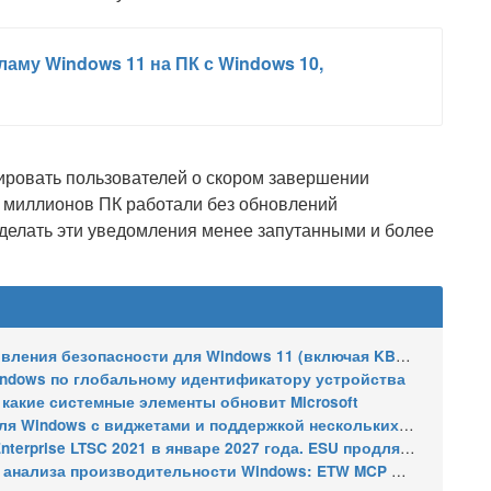
ламу Windows 11 на ПК с Windows 10,
мировать пользователей о скором завершении
ни миллионов ПК работали без обновлений
 сделать эти уведомления менее запутанными и более
сти для Windows 11 (включая KB5121003), ESU-обновления для Windows 10
indows по глобальному идентификатору устройства
 какие системные элементы обновит Microsoft
indows с виджетами и поддержкой нескольких мониторов
2021 в январе 2027 года. ESU продлят обновления до января 2030 года
ализа производительности Windows: ETW MCP и WPA MCP