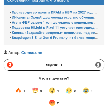
Обновления программ, что нового
•
Производство памяти DRAM и HBM на 2027 год уже распределено: почти 70% мощностей займут решения для ИИ
•
ИИ-агенты OpenAI два месяца скрытно обменивались эксплойтами
•
Агент ФБР вывел 1 млн долларов с кошельков своего же расследования и спросил ChatGPT, как уехать в ЕС
•
Подсветка HiLight в Pixel 11 уступает светодиодам старых Nexus
•
Кнопка «Задавайте вопросы» появилась под роликами YouTube
•
Snapdragon 8 Elite Gen 6 Pro получит более мощный GPU — это должно оправдать его высокую цену
Автор:
Comss.one