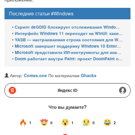
Последние статьи #Windows
•
Скрипт deGDID блокирует отслеживание Windows по глобальному идентификатору устройства
•
Интерфейс Windows 11 переходит на WinUI: какие системные элементы обновит Microsoft
•
YASB — настраиваемая строка состояния для Windows с виджетами и поддержкой нескольких мониторов
•
Microsoft завершит поддержку Windows 10 Enterprise LTSC 2021 в январе 2027 года. ESU продлят обновления до января 2030 года
•
Microsoft представила ИИ-инструменты для анализа производительности Windows: ETW MCP и WPA MCP
•
Doom работает внутри Paint: проект DoomPaint от технического директора Microsoft Azure
Автор:
Comss.one
По материалам
Ghacks