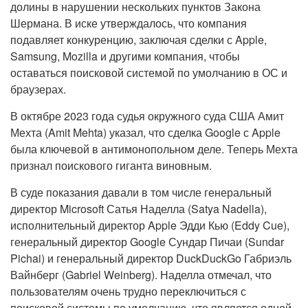
долины в нарушении нескольких пунктов Закона
Шермана. В иске утверждалось, что компания
подавляет конкуренцию, заключая сделки с Apple,
Samsung, Mozilla и другими компания, чтобы
оставаться поисковой системой по умолчанию в ОС и
браузерах.
В октябре 2023 года судья окружного суда США Амит
Мехта (Amit Mehta) указал, что сделка Google с Apple
была ключевой в антимонопольном деле. Теперь Мехта
признал поискового гиганта виновным.
В суде показания давали в том числе генеральный
директор Microsoft Сатья Наделла (Satya Nadella),
исполнительный директор Apple Эдди Кью (Eddy Cue),
генеральный директор Google Сундар Пичаи (Sundar
Pichai) и генеральный директор DuckDuckGo Габриэль
Вайнберг (Gabriel Weinberg). Наделла отмечал, что
пользователям очень трудно переключиться с
поисковой системы по умолчанию, что является одной