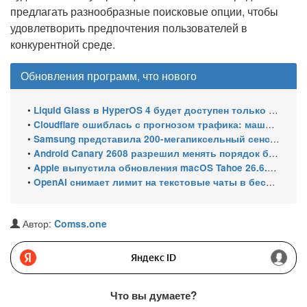
предлагать разнообразные поисковые опции, чтобы
удовлетворить предпочтения пользователей в
конкурентной среде.
Обновления программ, что нового
•
Liquid Glass в HyperOS 4 будет доступен только на флагманских чипсетах
•
Cloudflare ошиблась с прогнозом трафика: машины обошли людей в мае 2026
•
Samsung представила 200-мегапиксельный сенсор ISOCELL HPC с DeepPix
•
Android Canary 2608 разрешил менять порядок блоков шторки
•
Apple выпустила обновления macOS Tahoe 26.6.1, Sequoia 15.7.9 и Sonoma 14.8.9 для устранения уязвимости общего доступа к экрану
•
OpenAI снимает лимит на текстовые чаты в бесплатном ChatGPT
Автор:
Comss.one