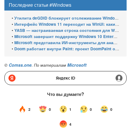
Последние статьи #Windows
•
Утилита deGDID блокирует отслеживание Windows по глобальному идентификатору устройства
•
Интерфейс Windows 11 переходит на WinUI: какие системные элементы обновит Microsoft
•
YASB — настраиваемая строка состояния для Windows с виджетами и поддержкой нескольких мониторов
•
Microsoft завершит поддержку Windows 10 Enterprise LTSC 2021 в январе 2027 года. ESU продлят обновления до января 2030 года
•
Microsoft представила ИИ-инструменты для анализа производительности Windows: ETW MCP и WPA MCP
•
Doom работает внутри Paint: проект DoomPaint от технического директора Microsoft Azure
©
Comss.one
. По материалам
Microsoft