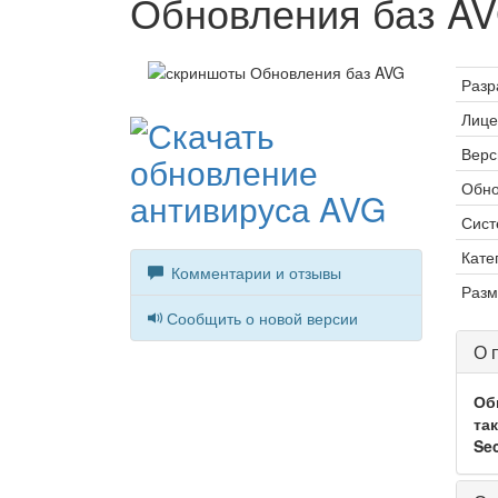
Обновления баз A
Разр
Лице
Верс
Обно
Сист
Кате
Комментарии и отзывы
Разм
Сообщить о новой версии
О 
Об
та
Sec