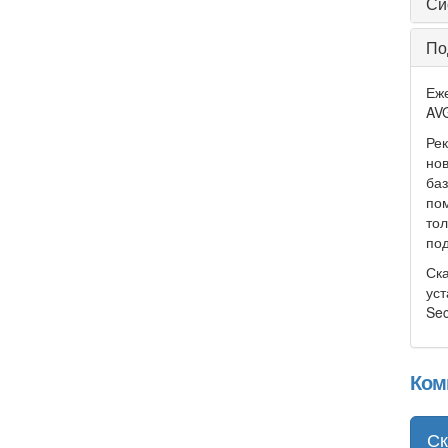
Си
По
Еже
AVG
Рек
но
баз
по
тол
под
Ска
уст
Sec
Ком
Ск