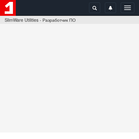
Toggl
navig
SlimWare Utilities - Разработчик ПО