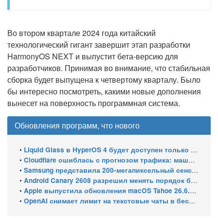
Во втором квартале 2024 года китайский
технологический гигант завершит этап разработки
HarmonyOS NEXT и выпустит бета-версию для
разработчиков. Принимая во внимание, что стабильная
сборка будет выпущена к четвертому кварталу. Было
бы интересно посмотреть, какими новые дополнения
вынесет на поверхность программная система.
Обновления программ, что нового
•
Liquid Glass в HyperOS 4 будет доступен только на флагманских чипсетах
•
Cloudflare ошиблась с прогнозом трафика: машины обошли людей в мае 2026
•
Samsung представила 200-мегапиксельный сенсор ISOCELL HPC с DeepPix
•
Android Canary 2608 разрешил менять порядок блоков шторки
•
Apple выпустила обновления macOS Tahoe 26.6.1, Sequoia 15.7.9 и Sonoma 14.8.9 для устранения уязвимости общего доступа к экрану
•
OpenAI снимает лимит на текстовые чаты в бесплатном ChatGPT