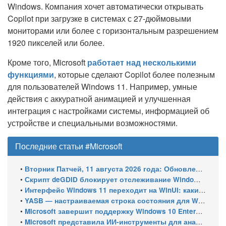
Windows. Компания хочет автоматически открывать
Copilot при загрузке в системах с 27-дюймовыми
мониторами или более с горизонтальным разрешением
1920 пикселей или более.
Кроме того, Microsoft
работает над несколькими
функциями
, которые сделают Copilot более полезным
для пользователей Windows 11. Например, умные
действия с аккуратной анимацией и улучшенная
интеграция с настройками системы, информацией об
устройстве и специальными возможностями.
Последние статьи #Microsoft
•
Вторник Патчей, 11 августа 2026 года: Обновления безопасности для Windows 11 (включая KB5121003), ESU-обновления для Windows 10
•
Скрипт deGDID блокирует отслеживание Windows по глобальному идентификатору устройства
•
Интерфейс Windows 11 переходит на WinUI: какие системные элементы обновит Microsoft
•
YASB — настраиваемая строка состояния для Windows с виджетами и поддержкой нескольких мониторов
•
Microsoft завершит поддержку Windows 10 Enterprise LTSC 2021 в январе 2027 года. ESU продлят обновления до января 2030 года
•
Microsoft представила ИИ-инструменты для анализа производительности Windows: ETW MCP и WPA MCP