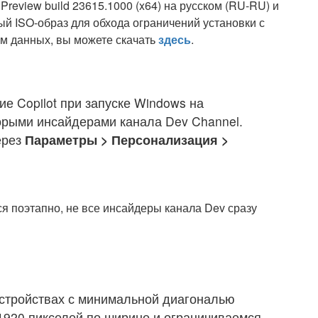
review build 23615.1000 (x64) на русском (RU-RU) и
ый ISO-образ для обхода ограничений установки с
м данных, вы можете скачать
здесь
.
е Copilot при запуске Windows на
орыми инсайдерами канала Dev Channel.
ерез
Параметры > Персонализация >
я поэтапно, не все инсайдеры канала Dev сразу
устройствах с минимальной диагональю
1920 пикселей по ширине и ограничиваемся