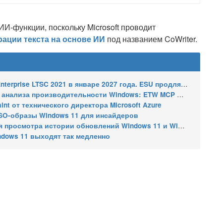
ИИ-функции, поскольку Microsoft проводит
рации текста на основе ИИ
под названием CoWriter.
2021 в январе 2027 года. ESU продлят обновления до января 2030 года
ализа производительности Windows: ETW MCP и WPA MCP
nt от технического директора Microsoft Azure
SO-образы Windows 11 для инсайдеров
 истории обновлений Windows 11 и Windows 10 получил улучшения
ndows 11 выходят так медленно