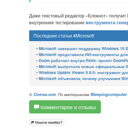
Даже текстовый редактор «Блокнот» получит 
внутреннее тестирование
инструмента гене
Последние статьи #Microsoft
•
Microsoft завершит поддержку Windows 10 Enterprise LTSC 
•
Microsoft представила ИИ-инструменты для ан
•
Doom работает внутри Paint: проект DoomPai
•
Microsoft выпустила новые официальные I
•
Windows Update Viewer 0.8.0: инструмент для просмотра
•
Microsoft объяснила, почему улучшения Wi
©
Comss.one
. По материалам
Bleepingcomputer