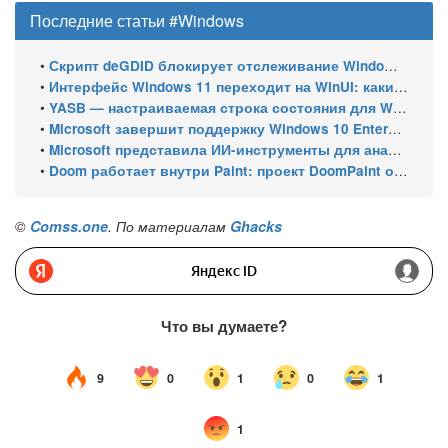
Последние статьи #Windows
•
Скрипт deGDID блокирует отслеживание Windows по глобальному идентификатору устройства
•
Интерфейс Windows 11 переходит на WinUI: какие системные элементы обновит Microsoft
•
YASB — настраиваемая строка состояния для Windows с виджетами и поддержкой нескольких мониторов
•
Microsoft завершит поддержку Windows 10 Enterprise LTSC 2021 в январе 2027 года. ESU продлят обновления до января 2030 года
•
Microsoft представила ИИ-инструменты для анализа производительности Windows: ETW MCP и WPA MCP
•
Doom работает внутри Paint: проект DoomPaint от технического директора Microsoft Azure
©
Comss.one
. По материалам
Ghacks