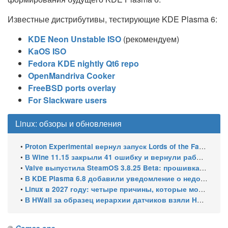
Известные дистрибутивы, тестирующие KDE Plasma 6:
KDE Neon Unstable ISO
(рекомендуем)
KaOS ISO
Fedora KDE nightly Qt6 repo
OpenMandriva Cooker
FreeBSD ports overlay
For Slackware users
Linux: обзоры и обновления
•
Proton Experimental вернул запуск Lords of the Fallen и исправил HDR в Far Cry 5 на Linux
•
В Wine 11.15 закрыли 41 ошибку и вернули работу winecfg
•
Valve выпустила SteamOS 3.8.25 Beta: прошивка 108 для Steam Machine, поддержка Steam Frame Wireless Adapter и новых портативных консолей
•
В KDE Plasma 6.8 добавили уведомление о недоступном принтере
•
Linux в 2027 году: четыре причины, которые могут ускорить рост его доли
•
В HWall за образец иерархии датчиков взяли HWiNFO64 из Windows