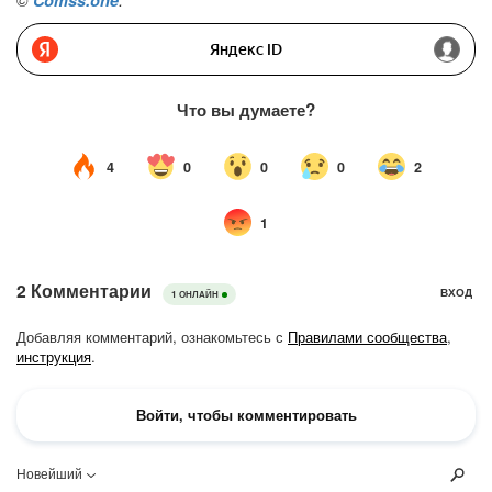
©
Comss.one
.