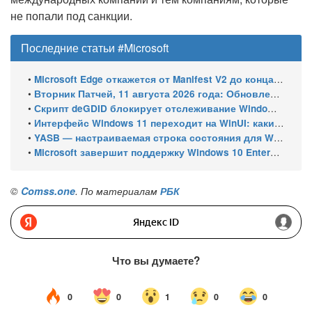
не попали под санкции.
Последние статьи #Microsoft
•
Microsoft Edge откажется от Manifest V2 до конца 2026 года – классический uBlock Origin перестанет работать
•
Вторник Патчей, 11 августа 2026 года: Обновления безопасности для Windows 11 (включая KB5121003), ESU-обновления для Windows 10
•
Скрипт deGDID блокирует отслеживание Windows по глобальному идентификатору устройства
•
Интерфейс Windows 11 переходит на WinUI: какие системные элементы обновит Microsoft
•
YASB — настраиваемая строка состояния для Windows с виджетами и поддержкой нескольких мониторов
•
Microsoft завершит поддержку Windows 10 Enterprise LTSC 2021 в январе 2027 года. ESU продлят обновления до января 2030 года
©
Comss.one
. По материалам
РБК